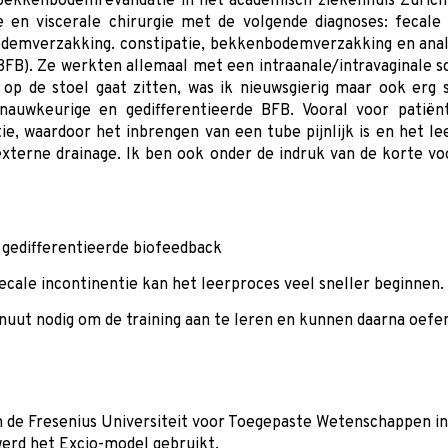
n bekkenbodemrevalidatie in het academisch ziekenhuis Züric
e en viscerale chirurgie met de volgende diagnoses: fecale i
verzakking. constipatie, bekkenbodemverzakking en anale p
FB). Ze werkten allemaal met een intraanale/intravaginale s
 op de stoel gaat zitten, was ik nieuwsgierig maar ook erg s
nauwkeurige en gedifferentieerde BFB. Vooral voor patiën
ie, waardoor het inbrengen van een tube pijnlijk is en het l
externe drainage. Ik ben ook onder de indruk van de korte voo
 gedifferentieerde biofeedback
ecale incontinentie kan het leerproces veel sneller beginnen.
uut nodig om de training aan te leren en kunnen daarna oefe
n de Fresenius Universiteit voor Toegepaste Wetenschappen in 
werd het Excio-model gebruikt.