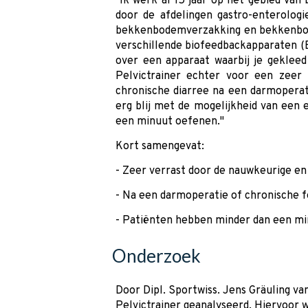
"Ik werk al 15 jaar op het gebied va
door de afdelingen gastro-enterologi
bekkenbodemverzakking en bekkenbodem
verschillende biofeedbackapparaten (B
over een apparaat waarbij je gekleed
Pelvictrainer echter voor een zeer 
chronische diarree na een darmoperat
erg blij met de mogelijkheid van een 
een minuut oefenen."
Kort samengevat:
- Zeer verrast door de nauwkeurige en
- Na een darmoperatie of chronische f
- Patiënten hebben minder dan een min
Onderzoek
Door Dipl. Sportwiss. Jens Gräuling va
Pelvictrainer geanalyseerd. Hiervoor 