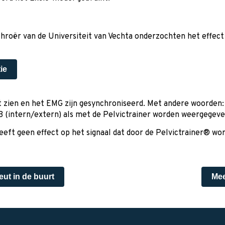
chroër van de Universiteit van Vechta onderzochten het effect
ie
at zien en het EMG zijn gesynchroniseerd. Met andere woorden: 
(intern/extern) als met de Pelvictrainer worden weergegeve
e heeft geen effect op het signaal dat door de Pelvictrainer® w
eut in de buurt
Mee