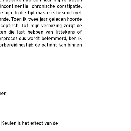
h. Patiënten worden naar mij verwezen
ncontinentie, chronische constipatie,
ijn. In die tijd raakte ik bekend met
onde. Toen ik twee jaar geleden hoorde
ceptisch. Tot mijn verbazing zorgt de
ten die last hebben van littekens of
eerproces dus wordt belemmerd, ben ik
rbereidingstijd: de patiënt kan binnen
nen.
Keulen is het effect van de