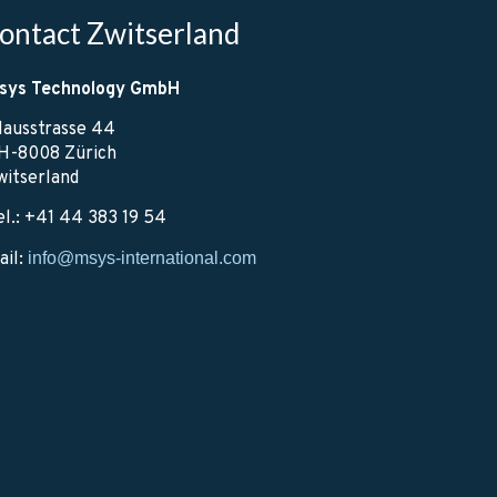
ontact Zwitserland
sys Technology GmbH
lausstrasse 44
H-8008 Zürich
witserland
el.: +41 44 383 19 54
ail:
info@msys-international.com