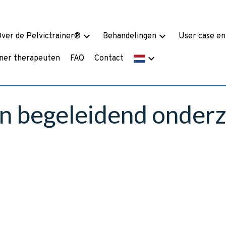
keyboard_arrow_down
keyboard_arrow_down
ver de Pelvictrainer®
Behandelingen
User case en
keyboard_arrow_down
iner therapeuten
FAQ
Contact
en begeleidend onder