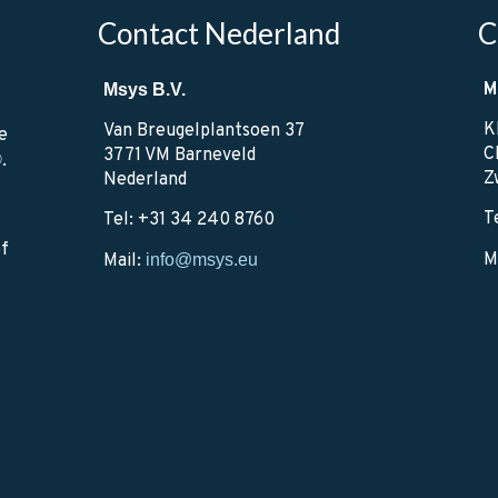
Contact Nederland
C
M
Msys B.V.
K
Van Breugelplantsoen 37
e
C
3771 VM Barneveld
®
.
Z
Nederland
T
Tel: +31 34 240 8760
ef
M
Mail:
info@msys.eu