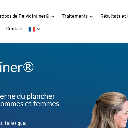
keyboard_arrow_down
keyboard_arrow_down
ropos de Pelvictrainer®
Traitements
Résultats et
wn
keyboard_arrow_down
Contact
ainer®
terne du plancher
 hommes et femmes
s, telles que: