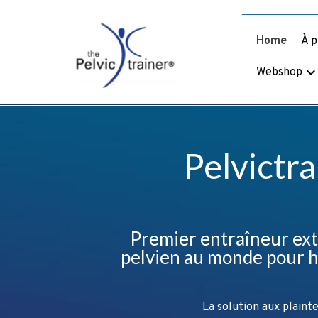
Home
À p
keyboard_arrow_do
Webshop
Pelvictr
Premier entraîneur ex
pelvien au monde pour
La solution aux plainte